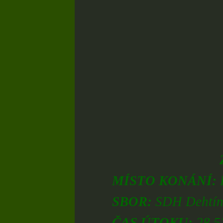
MÍSTO KONÁNÍ:
SBOR:
SDH Dehtí
ČAS ÚTOKU:
28,52