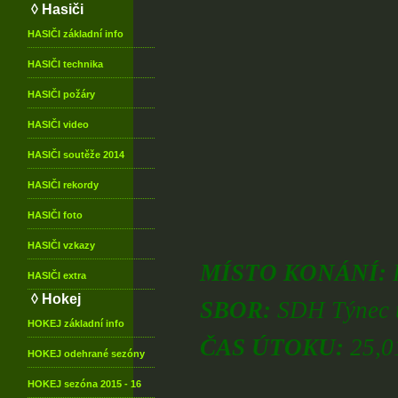
◊ Hasiči
HASIČI
základní info
HASIČI
technika
HASIČI
požáry
HASIČI
video
HASIČI
soutěže 2014
HASIČI
rekordy
HASIČI
foto
HASIČI
vzkazy
MÍSTO KONÁNÍ:
HASIČI
extra
◊ Hokej
SBOR:
SDH Týnec
HOKEJ
základní info
ČAS ÚTOKU:
25,01
HOKEJ
odehrané sezóny
HOKEJ
sezóna 2015 - 16