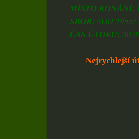
MÍSTO KONÁNÍ:
SBOR:
SDH Týnec
ČAS ÚTOKU:
30,95
Nejrychlejší ú