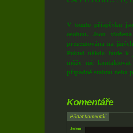
V tomto příspěvku jso
osobou. Jsou vložen
prezentována na jinýc
Pokud někdo bude k j
může mě kontaktovat
případně stáhnu nebo 
Komentáře
Přidat komentář
Jméno: