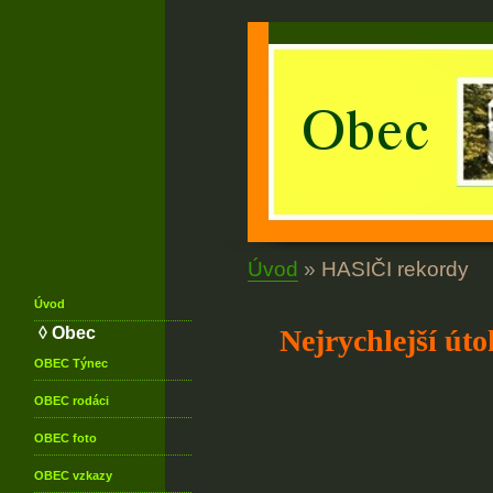
Úvod
»
HASIČI rekordy
Úvod
◊ Obec
Nejrychlejší út
OBEC
Týnec
OBEC
rodáci
OBEC
foto
OBEC
vzkazy