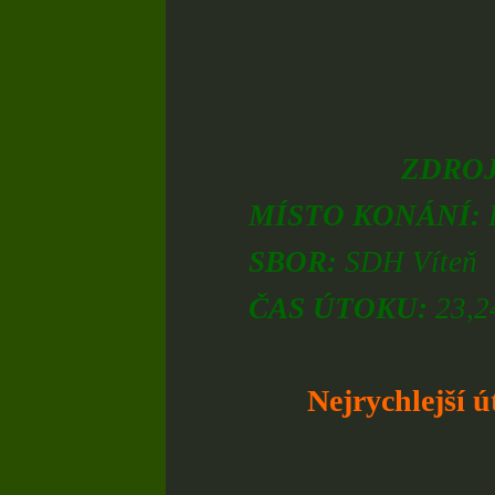
ZDRO
MÍSTO KONÁNÍ:
SBOR:
SDH Víteň
ČAS ÚTOKU:
23,24
Nejrychlejší ú