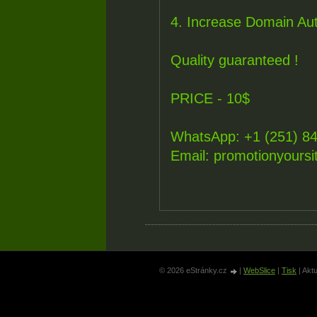
4. Increase Domain Aut
Quality guaranteed !
PRICE - 10$
WhatsApp: +1 (251) 8
Email: promotionyours
© 2026 eStránky.cz
|
WebSlice
|
Tisk
|
Aktu