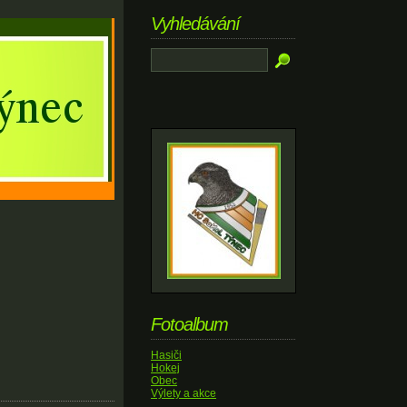
Vyhledávání
Fotoalbum
Hasiči
Hokej
Obec
Výlety a akce