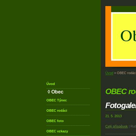
Úvod
»
OBEC rodác
Úvod
OBEC ro
◊ Obec
OBEC
Týnec
Fotogale
OBEC
rodáci
21. 5. 2013
OBEC
foto
Celý příspěvek
|
Rub
OBEC
vzkazy