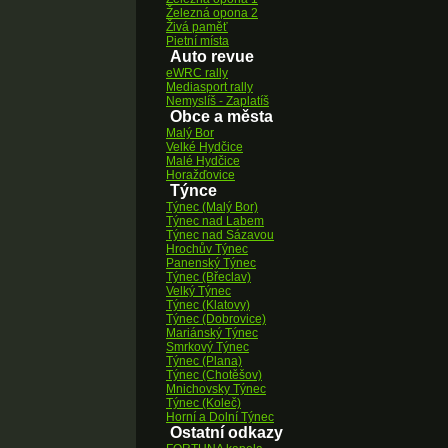
Železná opona 2
Živá paměť
Pietní místa
Auto revue
eWRC rally
Mediasport rally
Nemyslíš - Zaplatíš
Obce a města
Malý Bor
Velké Hydčice
Malé Hydčice
Horažďovice
Týnce
Týnec (Malý Bor)
Týnec nad Labem
Týnec nad Sázavou
Hrochův Týnec
Panenský Týnec
Týnec (Břeclav)
Velký Týnec
Týnec (Klatovy)
Týnec (Dobrovice)
Mariánský Týnec
Smrkový Týnec
Týnec (Plana)
Týnec (Chotěšov)
Mnichovsky Týnec
Týnec (Koleč)
Horní a Dolní Týnec
Ostatní odkazy