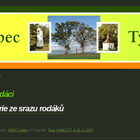
i
dáci
rie ze srazu rodáků
rika:
OBEC rodáci
|
Fotografie:
Sraz rodáků 17. a 18. 5. 2013