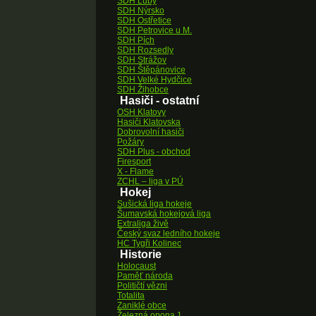
SDH Luby
SDH Nýrsko
SDH Ostřetice
SDH Petrovice u M.
SDH Pích
SDH Rozsedly
SDH Strážov
SDH Štěpánovice
SDH Velké Hydčice
SDH Žihobce
Hasiči - ostatní
OSH Klatovy
Hasiči Klatovska
Dobrovolní hasiči
Požáry
SDH Plus - obchod
Firesport
X - Flame
ZCHL – liga v PÚ
Hokej
Sušická liga hokeje
Šumavská hokejová liga
Extraliga živě
Český svaz ledního hokeje
HC Tygři Kolinec
Historie
Holocaust
Paměť národa
Političtí vězni
Totalita
Zaniklé obce
Železná opona 1