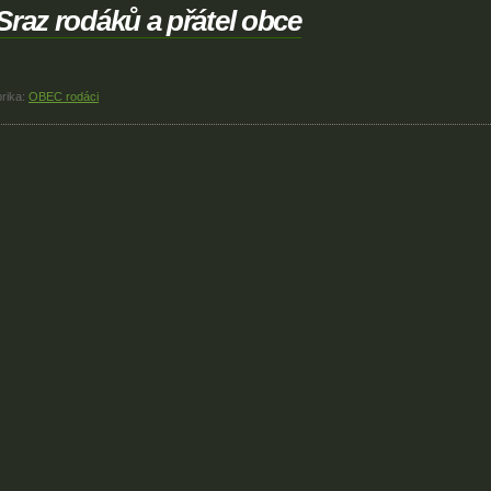
Sraz rodáků a přátel obce
rika:
OBEC rodáci