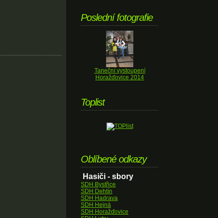
Poslední fotografie
Taneční vystoupení
Horažďovice 2014
Toplist
Oblíbené odkazy
Hasiči - sbory
SDH Bystřice
SDH Dehtín
SDH Hadrava
SDH Hejná
SDH Horažďovice