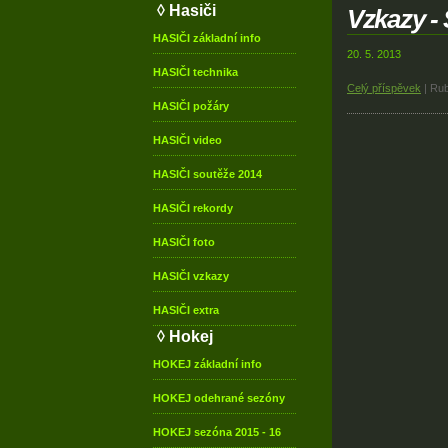
◊ Hasiči
Vzkazy - 
HASIČI
základní info
20. 5. 2013
HASIČI
technika
Celý příspěvek
|
Rub
HASIČI
požáry
HASIČI
video
HASIČI
soutěže 2014
HASIČI
rekordy
HASIČI
foto
HASIČI
vzkazy
HASIČI
extra
◊ Hokej
HOKEJ
základní info
HOKEJ
odehrané sezóny
HOKEJ
sezóna 2015 - 16